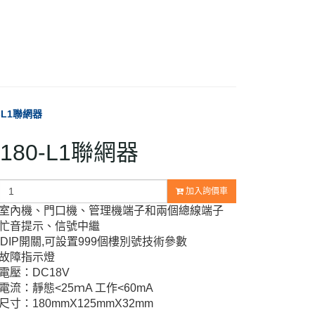
0-L1聯網器
S180-L1聯網器
加入詢價車
 設有室內機、門口機、管理機端子和兩個總線端子
佔線忙音提示、信號中繼
12位DIP開關,可設置999個樓別號技術參數
設有故障指示燈
工作電壓：DC18V
工作電流：靜態<25ｍA 工作<60mA
外型尺寸：180mmX125mmX32mm